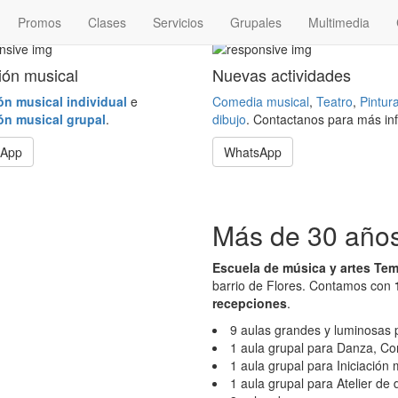
Promos
Clases
Servicios
Grupales
Multimedia
ción musical
Nuevas actividades
ión musical individual
e
Comedia musical
,
Teatro
,
Pintur
ión musical grupal
.
dibujo
. Contactanos para más inf
sApp
WhatsApp
Más de 30 años 
Escuela de música y artes Te
barrio de Flores. Contamos con
recepciones
.
9 aulas grandes y luminosas 
1 aula grupal para Danza, Co
1 aula grupal para Iniciación
1 aula grupal para Atelier de 